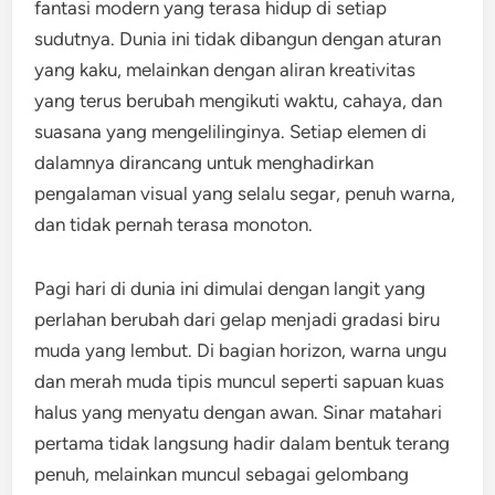
fantasi modern yang terasa hidup di setiap
sudutnya. Dunia ini tidak dibangun dengan aturan
yang kaku, melainkan dengan aliran kreativitas
yang terus berubah mengikuti waktu, cahaya, dan
suasana yang mengelilinginya. Setiap elemen di
dalamnya dirancang untuk menghadirkan
pengalaman visual yang selalu segar, penuh warna,
dan tidak pernah terasa monoton.
Pagi hari di dunia ini dimulai dengan langit yang
perlahan berubah dari gelap menjadi gradasi biru
muda yang lembut. Di bagian horizon, warna ungu
dan merah muda tipis muncul seperti sapuan kuas
halus yang menyatu dengan awan. Sinar matahari
pertama tidak langsung hadir dalam bentuk terang
penuh, melainkan muncul sebagai gelombang