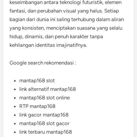
keseimbangan antara teknologi futuristik, elemen
fantasi, dan perubahan visual yang halus. Setiap
bagian dari dunia ini saling terhubung dalam aliran
yang konsisten, menciptakan suasana yang selalu
hidup, dinamis, dan penuh karakter tanpa
kehilangan identitas imajinatifnya.
Google search rekomendasi :
mantap168 slot
link alternatif mantap168
mantap168 slot online
RTP mantap168
link gacor mantap168
mantap168 slot gacor
link terbaru mantap168