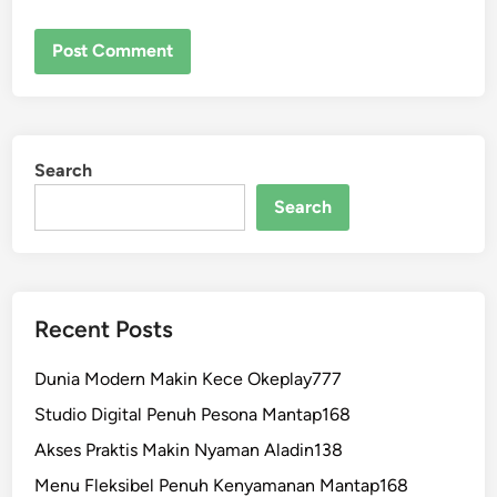
Search
Search
Recent Posts
Dunia Modern Makin Kece Okeplay777
Studio Digital Penuh Pesona Mantap168
Akses Praktis Makin Nyaman Aladin138
Menu Fleksibel Penuh Kenyamanan Mantap168