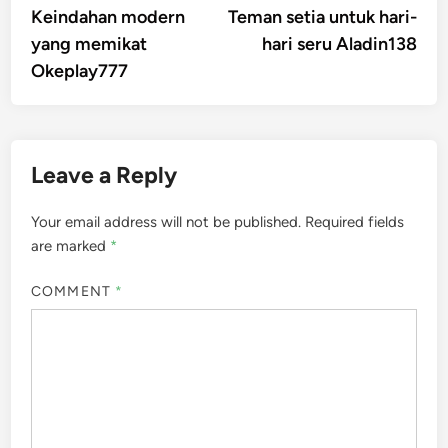
article:
artic
Keindahan modern
Teman setia untuk hari-
navigation
yang memikat
hari seru Aladin138
Okeplay777
Leave a Reply
Your email address will not be published.
Required fields
are marked
*
COMMENT
*