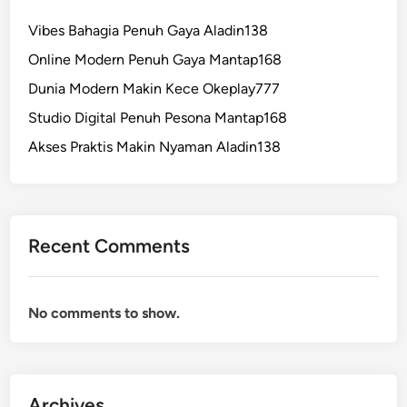
Vibes Bahagia Penuh Gaya Aladin138
Online Modern Penuh Gaya Mantap168
Dunia Modern Makin Kece Okeplay777
Studio Digital Penuh Pesona Mantap168
Akses Praktis Makin Nyaman Aladin138
Recent Comments
No comments to show.
Archives