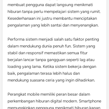
membuat pengguna dapat langsung menikmati
hiburan tanpa perlu mempelajari sistem yang rumit.
Kesederhanaan ini justru membantu menciptakan
pengalaman yang lebih santai dan menyenangkan.
Performa sistem menjadi salah satu faktor penting
dalam mendukung dunia penuh fun. Sistem yang
stabil dan responsif memastikan semua fitur
berjalan lancar tanpa gangguan seperti lag atau
loading yang lama. Ketika sistem bekerja dengan
baik, pengalaman terasa lebih halus dan
mendukung suasana ceria yang ingin dihadirkan.
Perangkat mobile memiliki peran besar dalam
perkembangan hiburan digital modern. Smartphone
memungkinkan pengguna menikmati hiburan kapan