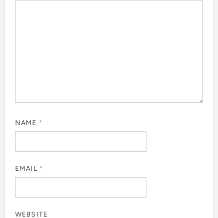
NAME
*
EMAIL
*
WEBSITE