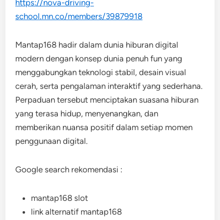
https://nova-driving-
school.mn.co/members/39879918
Mantap168 hadir dalam dunia hiburan digital
modern dengan konsep dunia penuh fun yang
menggabungkan teknologi stabil, desain visual
cerah, serta pengalaman interaktif yang sederhana.
Perpaduan tersebut menciptakan suasana hiburan
yang terasa hidup, menyenangkan, dan
memberikan nuansa positif dalam setiap momen
penggunaan digital.
Google search rekomendasi :
mantap168 slot
link alternatif mantap168