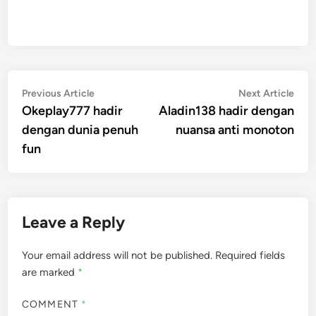
Post
Previous
Nex
Previous Article
Next Article
article:
artic
Okeplay777 hadir
Aladin138 hadir dengan
navigation
dengan dunia penuh
nuansa anti monoton
fun
Leave a Reply
Your email address will not be published.
Required fields
are marked
*
COMMENT
*