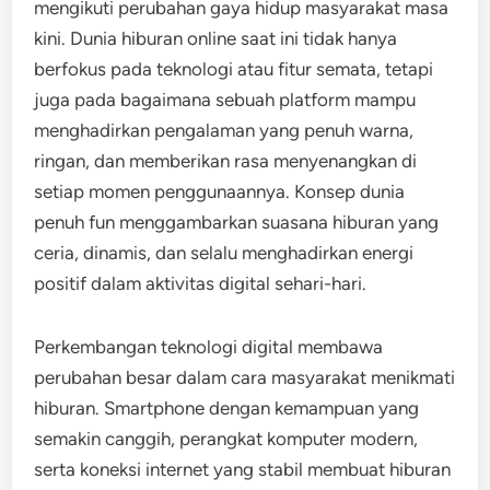
mengikuti perubahan gaya hidup masyarakat masa
kini. Dunia hiburan online saat ini tidak hanya
berfokus pada teknologi atau fitur semata, tetapi
juga pada bagaimana sebuah platform mampu
menghadirkan pengalaman yang penuh warna,
ringan, dan memberikan rasa menyenangkan di
setiap momen penggunaannya. Konsep dunia
penuh fun menggambarkan suasana hiburan yang
ceria, dinamis, dan selalu menghadirkan energi
positif dalam aktivitas digital sehari-hari.
Perkembangan teknologi digital membawa
perubahan besar dalam cara masyarakat menikmati
hiburan. Smartphone dengan kemampuan yang
semakin canggih, perangkat komputer modern,
serta koneksi internet yang stabil membuat hiburan