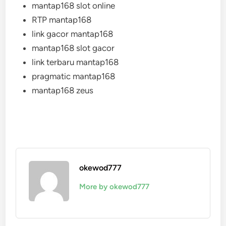
mantap168 slot online
RTP mantap168
link gacor mantap168
mantap168 slot gacor
link terbaru mantap168
pragmatic mantap168
mantap168 zeus
okewod777
More by okewod777