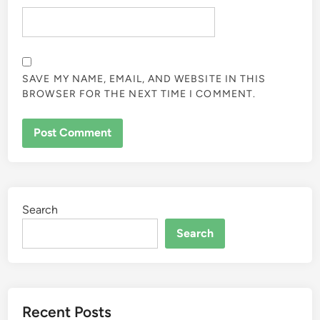
SAVE MY NAME, EMAIL, AND WEBSITE IN THIS
BROWSER FOR THE NEXT TIME I COMMENT.
Search
Search
Recent Posts