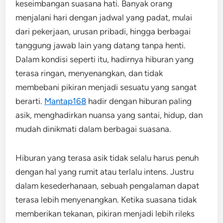
keseimbangan suasana hati. Banyak orang
menjalani hari dengan jadwal yang padat, mulai
dari pekerjaan, urusan pribadi, hingga berbagai
tanggung jawab lain yang datang tanpa henti.
Dalam kondisi seperti itu, hadirnya hiburan yang
terasa ringan, menyenangkan, dan tidak
membebani pikiran menjadi sesuatu yang sangat
berarti.
Mantap168
hadir dengan hiburan paling
asik, menghadirkan nuansa yang santai, hidup, dan
mudah dinikmati dalam berbagai suasana.
Hiburan yang terasa asik tidak selalu harus penuh
dengan hal yang rumit atau terlalu intens. Justru
dalam kesederhanaan, sebuah pengalaman dapat
terasa lebih menyenangkan. Ketika suasana tidak
memberikan tekanan, pikiran menjadi lebih rileks