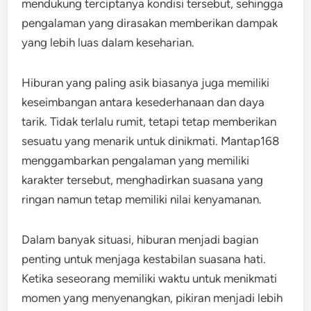
mendukung terciptanya kondisi tersebut, sehingga
pengalaman yang dirasakan memberikan dampak
yang lebih luas dalam keseharian.
Hiburan yang paling asik biasanya juga memiliki
keseimbangan antara kesederhanaan dan daya
tarik. Tidak terlalu rumit, tetapi tetap memberikan
sesuatu yang menarik untuk dinikmati. Mantap168
menggambarkan pengalaman yang memiliki
karakter tersebut, menghadirkan suasana yang
ringan namun tetap memiliki nilai kenyamanan.
Dalam banyak situasi, hiburan menjadi bagian
penting untuk menjaga kestabilan suasana hati.
Ketika seseorang memiliki waktu untuk menikmati
momen yang menyenangkan, pikiran menjadi lebih