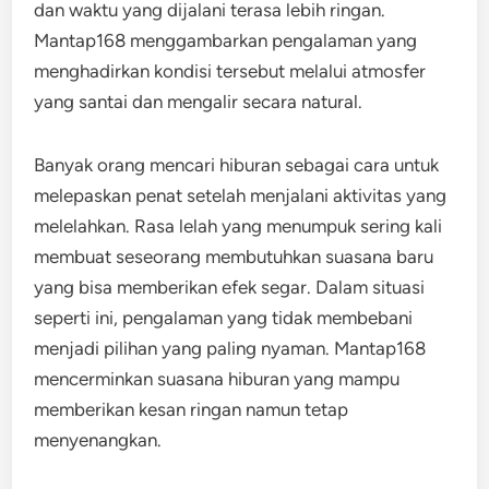
dan waktu yang dijalani terasa lebih ringan.
Mantap168 menggambarkan pengalaman yang
menghadirkan kondisi tersebut melalui atmosfer
yang santai dan mengalir secara natural.
Banyak orang mencari hiburan sebagai cara untuk
melepaskan penat setelah menjalani aktivitas yang
melelahkan. Rasa lelah yang menumpuk sering kali
membuat seseorang membutuhkan suasana baru
yang bisa memberikan efek segar. Dalam situasi
seperti ini, pengalaman yang tidak membebani
menjadi pilihan yang paling nyaman. Mantap168
mencerminkan suasana hiburan yang mampu
memberikan kesan ringan namun tetap
menyenangkan.