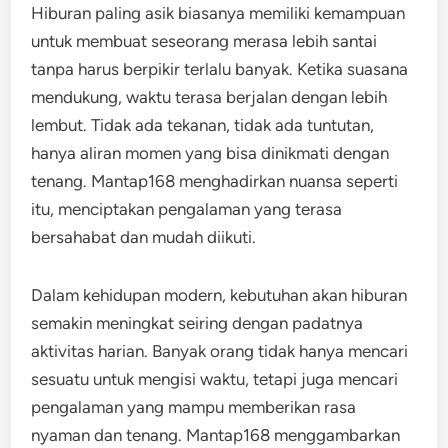
Hiburan paling asik biasanya memiliki kemampuan
untuk membuat seseorang merasa lebih santai
tanpa harus berpikir terlalu banyak. Ketika suasana
mendukung, waktu terasa berjalan dengan lebih
lembut. Tidak ada tekanan, tidak ada tuntutan,
hanya aliran momen yang bisa dinikmati dengan
tenang. Mantap168 menghadirkan nuansa seperti
itu, menciptakan pengalaman yang terasa
bersahabat dan mudah diikuti.
Dalam kehidupan modern, kebutuhan akan hiburan
semakin meningkat seiring dengan padatnya
aktivitas harian. Banyak orang tidak hanya mencari
sesuatu untuk mengisi waktu, tetapi juga mencari
pengalaman yang mampu memberikan rasa
nyaman dan tenang. Mantap168 menggambarkan