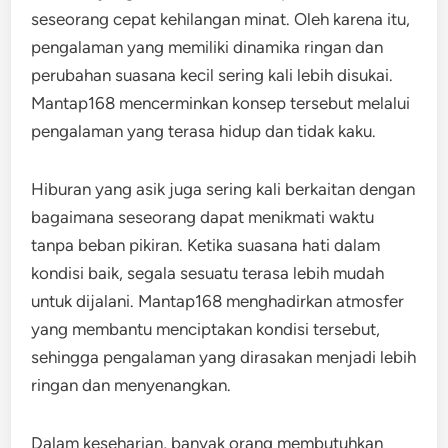
seseorang cepat kehilangan minat. Oleh karena itu,
pengalaman yang memiliki dinamika ringan dan
perubahan suasana kecil sering kali lebih disukai.
Mantap168 mencerminkan konsep tersebut melalui
pengalaman yang terasa hidup dan tidak kaku.
Hiburan yang asik juga sering kali berkaitan dengan
bagaimana seseorang dapat menikmati waktu
tanpa beban pikiran. Ketika suasana hati dalam
kondisi baik, segala sesuatu terasa lebih mudah
untuk dijalani. Mantap168 menghadirkan atmosfer
yang membantu menciptakan kondisi tersebut,
sehingga pengalaman yang dirasakan menjadi lebih
ringan dan menyenangkan.
Dalam keseharian, banyak orang membutuhkan