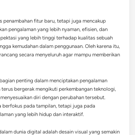
as penambahan fitur baru, tetapi juga mencakup
n pengalaman yang lebih nyaman, efisien, dan
ektasi yang lebih tinggi terhadap kualitas sebuah
 hingga kemudahan dalam penggunaan. Oleh karena itu,
dirancang secara menyeluruh agar mampu memberikan
bagian penting dalam menciptakan pengalaman
rn terus bergerak mengikuti perkembangan teknologi,
menyesuaikan diri dengan perubahan tersebut.
 berfokus pada tampilan, tetapi juga pada
an yang lebih hidup dan interaktif.
 dalam dunia digital adalah desain visual yang semakin