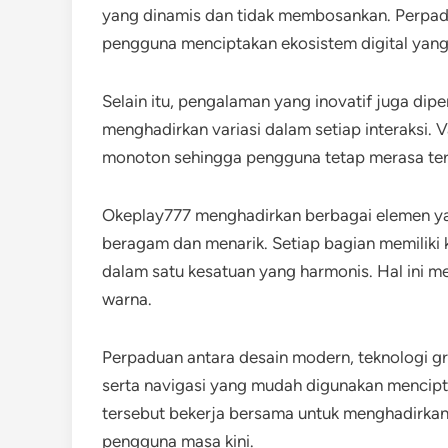
yang dinamis dan tidak membosankan. Perpadu
pengguna menciptakan ekosistem digital yang 
Selain itu, pengalaman yang inovatif juga d
menghadirkan variasi dalam setiap interaksi. 
monoton sehingga pengguna tetap merasa tert
Okeplay777 menghadirkan berbagai elemen y
beragam dan menarik. Setiap bagian memiliki k
dalam satu kesatuan yang harmonis. Hal ini 
warna.
Perpaduan antara desain modern, teknologi graf
serta navigasi yang mudah digunakan menci
tersebut bekerja bersama untuk menghadirkan
pengguna masa kini.