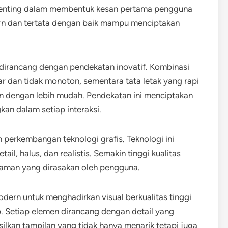
 penting dalam membentuk kesan pertama pengguna
rn dan tertata dengan baik mampu menciptakan
dirancang dengan pendekatan inovatif. Kombinasi
 dan tidak monoton, sementara tata letak yang rapi
dengan lebih mudah. Pendekatan ini menciptakan
an dalam setiap interaksi.
am perkembangan teknologi grafis. Teknologi ini
il, halus, dan realistis. Semakin tinggi kualitas
laman yang dirasakan oleh pengguna.
ern untuk menghadirkan visual berkualitas tinggi
 Setiap elemen dirancang dengan detail yang
ilkan tampilan yang tidak hanya menarik tetapi juga