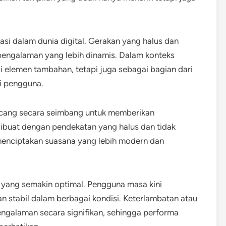
asi dalam dunia digital. Gerakan yang halus dan
pengalaman yang lebih dinamis. Dalam konteks
i elemen tambahan, tetapi juga sebagai bagian dari
i pengguna.
ncang secara seimbang untuk memberikan
 dibuat dengan pendekatan yang halus dan tidak
enciptakan suasana yang lebih modern dan
 yang semakin optimal. Pengguna masa kini
n stabil dalam berbagai kondisi. Keterlambatan atau
engalaman secara signifikan, sehingga performa