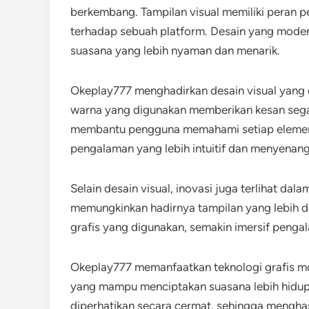
berkembang. Tampilan visual memiliki peran
terhadap sebuah platform. Desain yang mode
suasana yang lebih nyaman dan menarik.
Okeplay777 menghadirkan desain visual yang 
warna yang digunakan memberikan kesan segar
membantu pengguna memahami setiap elemen 
pengalaman yang lebih intuitif dan menyenangk
Selain desain visual, inovasi juga terlihat dal
memungkinkan hadirnya tampilan yang lebih deta
grafis yang digunakan, semakin imersif penga
Okeplay777 memanfaatkan teknologi grafis mod
yang mampu menciptakan suasana lebih hidup.
diperhatikan secara cermat, sehingga menghas